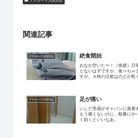
アテローマ入院日記
関連記事
絶食開始
アテローマ入院日記
おなか空いた〜！（挨拶）日
とないはずですが、食べちゃ
すが、４時の注射はのどが乾く
足が痛い
アテローマ入院日記
いしだ壱成がギャバンに蒸着
もう痛くないのに、順番にや
く効くといいなあ。