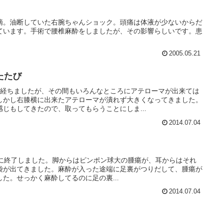
滴。油断していた右腕ちゃんショック。頭痛は体液が少ないからだ
ています。手術で腰椎麻酔をしましたが、その影響らしいです。患
。
2005.05.21
たたび
年経ちましたが、その間もいろんなところにアテローマが出来ては
しかし右膝横に出来たアテローマが潰れず大きくなってきました。
じもしてきたので、取ってもらうことにしま...
2014.07.04
:00に終了しました。脚からはピンポン球大の腫瘍が、耳からはそれ
袋が出てきました。麻酔が入った途端に足裏がつりだして、腫瘍が
た。せっかく麻酔してるのに足の裏...
2014.07.04