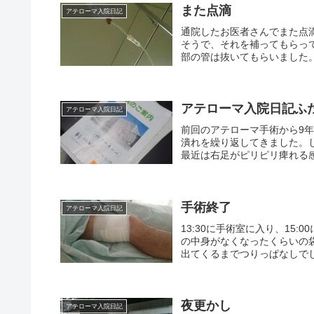
また点滴
アテローマ入院日記
通院したお医者さんでまた点
そうで、それを補ってもらっ
部の管は抜いてもらいました
アテローマ入院日記ふ
アテローマ入院日記
前回のアテローマ手術から9
潰れを繰り返してきました。
最近は右足がピリピリ痺れる感
手術終了
アテローマ入院日記
13:30に手術室に入り、15
の中身がなくなったくらいの
出てくるまでつりっぱなしでし
夜更かし
アテローマ入院日記