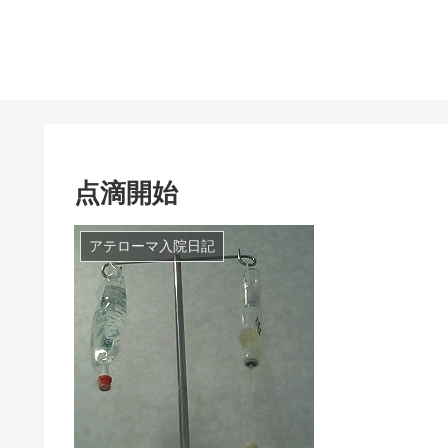
点滴開始
アテローマ入院日記