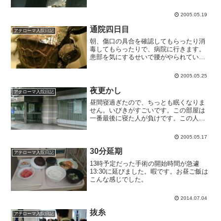
程度メドがついてホッとしました。一
方、子どもたちが風邪っぽいとのこと
2005.05.19
で、妻たちの帰宅も数日ずれこみそうで
す。災難続きですな。今日も午...
通院四日目
アテローマ入院日記
朝、傷口の具合を確認してもらったり消
毒してもらったりで、病院に行きます。
患部を気にするせいで腰がやられている
ので、湿布も貼られています。手術跡は
かなり綺麗だそうです。頭痛と吐き気は
2005.05.25
もう全く無くなりました。自転車も乗っ
ていいとのことで、バス通...
夜更かし
アテローマ入院日記
昼間寝過ぎたので、ちっとも眠くなりま
せん。いびきがすごいです。この部屋は
一番最後に寝た人が負けです。この人、
昼間いつも長い時間昼寝してるのに、夜
も消灯前に寝ててすごいなぁ。入院生活
2005.05.17
長いとこうなるのかなぁ。写真はこない
だのロケ地巡りでアップし...
30分延期
アテローマ入院日記
13時予定だった手術の開始時間が急遽
13:30に延びました。暇です。お昼ご飯は
こんな感じでした。
2014.07.04
抜糸
アテローマ入院日記