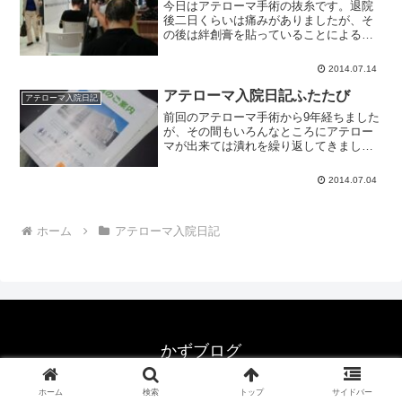
今日はアテローマ手術の抜糸です。退院
後二日くらいは痛みがありましたが、そ
の後は絆創膏を貼っていることによる痒
みの方がつらかったです。足の抜糸跡に
は身体に吸収される糸が残っていて、無
2014.07.14
くなるまで三週間ほどかかるそうです。
しばらくは肌色のテープを...
アテローマ入院日記ふたたび
アテローマ入院日記
前回のアテローマ手術から9年経ちました
が、その間もいろんなところにアテロー
マが出来ては潰れを繰り返してきまし
た。しかし右膝横に出来たアテローマが
潰れず大きくなってきました。最近は右
2014.07.04
足がピリピリ痺れる感じもしてきたの
で、取ってもらうことにしま...
ホーム
アテローマ入院日記
かずブログ
© 1999-2026 かずブログ.
ホーム
検索
トップ
サイドバー