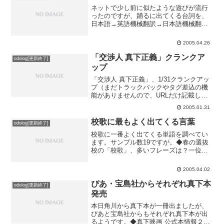
ネットで少し前に似たような遊びが流行
ったのですが、踊るに出てくる台詞を、
日本語→英語機械翻訳→日本語機械翻訳
と変換をかけてどうなるか楽しんでみま
す。機械翻訳にはYahoo!翻訳 - テキスト
2005.04.26
翻訳を使用しました。Yahoo!翻訳で英語
化したあ...
「交渉人 真下正義」クランクア
odolog[更新終了]
ップ
「交渉人 真下正義」、1/31クランクアッ
プ（まだトラックバックやタグ差込の機
能がありませんので、URLだけ記載しま
す）予定通り、１月のクランクアップに
2005.01.31
間に合ったようです。監督さんによって
は編集の方が労力使うこともあるようで
校歌に最もよく出てくる言葉
odolog[更新終了]
すし、これから動...
校歌に一番よく出てくる単語を調べてい
ます。サンプル数19ですが。◆春の選抜
校の「校歌」、多いフレーズは？一位は
「我らが」だそうです。私の母校の校歌
にも確かに「我らが」というフレーズあ
2005.04.02
りました。やっぱり校歌ですから愛校心
を高めるためにも「我ら...
ぴあ・宝島社からそれぞれ真下本
odolog[更新終了]
発売
本日角川から真下本が一冊出ましたが、
ぴあと宝島社からもそれぞれ真下本が出
るようです。◆真下映画 公式本情報２