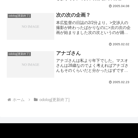
「真下警視コンプリートブック」の方
2005.04.08
は、OD2の時の青島刑事コンプリートブ
ックからすると、ユースケファン向けの
次の次の企画？
odolog[更新終了]
本になるでしょうね。あと...
本広監督の日誌の2/2分より。>交渉人の
撮影が終わったばかりなのに>次の次の企
画が始まりました次の次というのが踊る
スピンオフのことを指しているのかどう
か分からないですが、もしそうなら今回
2005.02.02
の踊るレジェンド企画は随分駆け足です
ね。真下SPと室井...
アナゴさん
odolog[更新終了]
アナゴさんは私より年下でした。マスオ
さんは28歳なのでよく考えればアナゴさ
んもそのくらいだと分かったはずです
が、勝手に40歳くらいだと思ってまし
た。多分声優さんも28歳のつもりでは演
2005.02.23
じてないよね。※当エントリーは以下の
記事にトラックバックし...
ホーム
odolog[更新終了]