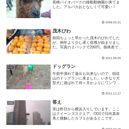
長崎バイオパークの移動動物園が来てま
した。アルパカおとなしくて可愛い！
2009.03.21
茂木びわ
日記
前回ちょっと早かった茂木のびわでした
が、例年より少し遅く収穫が始まりまし
た。写真の２パックで200円。個体差で当
たり外れはありますが、概ね甘くて美味
しいです。ちゃんとした箱入りのを実家
2011.06.05
や釜石の友だちに送ります。
ドッグラン
日記
午前中潰れて遠出も出来ないので、稲佐
山のドッグランに来ました。いきなり大
型犬に遊ばれて何ヶ月かぶりにワンワン
鳴いてからあまり機嫌よくなく、尻尾が
垂れ下がったまま遊んでいます。
2011.11.27
答え
日記
実は昨日から横浜入りしています。ここ
はクイーンズスクエア。OD1で日向真奈
美と接触したカフェがあるとこです。あ
のカフェ自体はセットなので実在はしま
せんが。私も経費でパフェ食べたい。