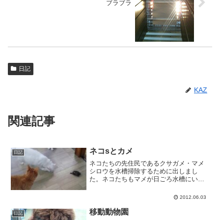
ブラブラ
日記
KAZ
関連記事
ネコsとカメ
日記
ネコたちの先住民であるクサガメ・マメ
シロウを水槽掃除するために出しまし
た。ネコたちもマメが日ごろ水槽にいる
のは見ていますが、床を歩き回っている
のは面白いみたいです。キウイは何度も
2012.06.03
ポコポコ叩いています。
移動動物園
日記