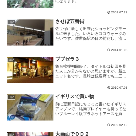
になります。
2009.07.22
させぼ五番街
日記
佐世保に新しく出来たショッピングモー
ルに来ました。いろいろココウォークみ
たいです。佐世保駅の目の前だし、流行
るといいね。欲しかったたんぽぽのバッ
グはいいのが無かったようです。
2014.01.03
ブブゼラ３
日記
舞台挨拶初回終了。タイトルは初回を見
た人しか分からないと思いますが、新ユ
ニット名です。長崎は観客席でも二三人
盛り上がってくれてるひとがいてよかっ
たです。あまりにシーンとしてると淋し
2010.07.03
いもんね。ただ、私の後ろの人は舞台挨
拶があると知らずに見に来...
イギリスで買い物
日記
前に更新日記にちょっと書いたイギリス
アマゾンで、結局プレイヤーも持ってな
いブルーレイ版プラネットアースを買っ
ちゃいました。注文からちょうど10日で
手元に届きました。24.98ポンドでした
2009.02.19
が、国外ということで消費税が免除され
て21.72ポンド...
大画面でＯＤ２
日記