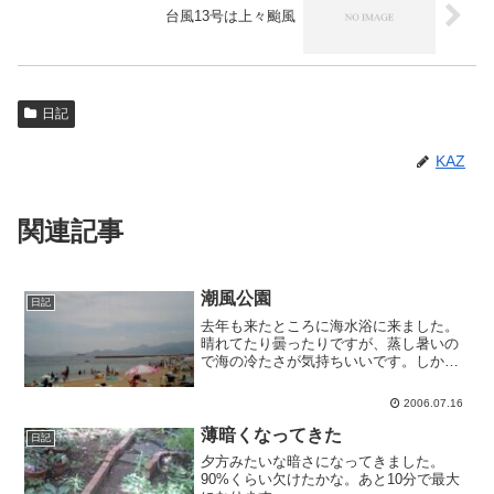
台風13号は上々颱風
日記
KAZ
関連記事
潮風公園
日記
去年も来たところに海水浴に来ました。
晴れてたり曇ったりですが、蒸し暑いの
で海の冷たさが気持ちいいです。しか
し、日本女性っていつの間にみんなお胸
が大きくなったんだろう。
2006.07.16
薄暗くなってきた
日記
夕方みたいな暗さになってきました。
90%くらい欠けたかな。あと10分で最大