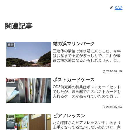
KAZ
関連記事
結の浜マリンパーク
日記
三連休の最後は海水浴に来ました。今年
はお盆まで予定がぎっしりで、これが最
後の海水浴になるかもしれません。去年
来たときは赤潮でビックリしましたが、
今年はとても綺麗です。ネットで「長崎
2010.07.19
海水浴」で検索してもなかなかヒットし
ないところで、穴場だと...
ポストカードケース
日記
OD3前売券の特典はポストカードセット
でしたが、映画館でこのポストカードを
入れるケースが売られていたので買って
しまいました。何枚もあるので、入れる
並び順をどうするか悩みますね。結局、
2010.07.04
セット順に入れ、カレンダーだけ別でま
とめました。
ピアノレッスン
日記
たんぽぽさんピアノレッスン中。あまり
上手くなってる気がしないのだけど、家