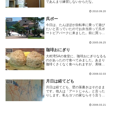
であんまり練習しないからだな。
2010.09.20
呉ポー
日記
今日は、たんぽぽが自転車に乗って遊び
たいと言っていたのでお弁当持って呉ポ
ートピアパークに来ました。前に買って
あったラジコンカーも作って来ました。
ふわふわドームが新しく出来てました。
2005.09.25
珈琲おにぎり
日記
大村湾SAの食堂に、珈琲おにぎりなるも
のがあったので食べてみました。あまり
珈琲くさくなく食べられますが、美味し
いものでもありません。まぁ、話の種
に。
2008.02.03
月日は経てども
日記
月日は経てども、壁の落書きはそのまま
です。他人は「アートじゃん」と言った
りします。私もヨソの家ならそう言うで
しょう。
2006.03.21