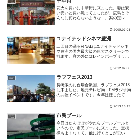
中華街
日記
花火を買いに中華街に来ました。妻は安
い安いと買い漁ってましたが、広島とそ
んなに変わらないような…。案の定レジ
で予算オーバーに気付いて返品してまし
た。でもさすがに花火専門店だけあって
2005.07.03
種類は豊富でした。駐車券や車の鍵を無
くしたりしてバタバタしま...
ユナイテッドシネマ豊洲
日記
二回目の踊るFINALはユナイテッドシネ
マ豊洲の国内最大級の巨大スクリーンで
観ます。窓の外にはレインボーブリッジ
も見えます。手前ではオクトーバーフェ
ストも開催されています。ららぽーと豊
2012.09.08
洲自体が巨大で面白そうで、家族で来た
かったとつくづく思い...
ラブフェス2013
日記
長崎版のお台場合衆国、ラブフェス2013
に来ました。地元テレビ局・FMラジオ局
の共催イベントです。今年はほこたてと
逃走中とちびまる子ちゃんのブースがあ
ります。去年あった踊るはありません。
2013.10.13
出店の種類がかなりパワーアップしてい
る気がします。無料...
市民プール
日記
今日はたんぽぽがやたらプールプールと
いうので、市民プールに来ました。空模
様もよくなくて、他に行くとこが思いつ
かなかったというのもあります。プール