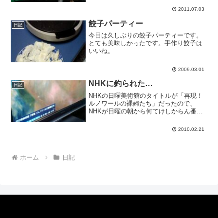
にはちょっと涼しくて、プールサイドに
2011.07.03
いると肌寒いです。プールの中にいる分
にはいいのだけど。そんな...
餃子パーティー
日記
今日は久しぶりの餃子パーティーです。
とても美味しかったです。手作り餃子は
いいね。
2009.03.01
NHKに釣られた…
日記
NHKの日曜美術館のタイトルが「再現！
ルノワールの裸婦たち」だったので、
NHKが日曜の朝から何てけしからん番組
をやってるんだこりゃしっかり見て抗議
せねばと見てみました。どんな色を使っ
2010.02.21
てどんな筆使いで描いたか、という内容
でした。せめて描くシー...
ホーム
日記