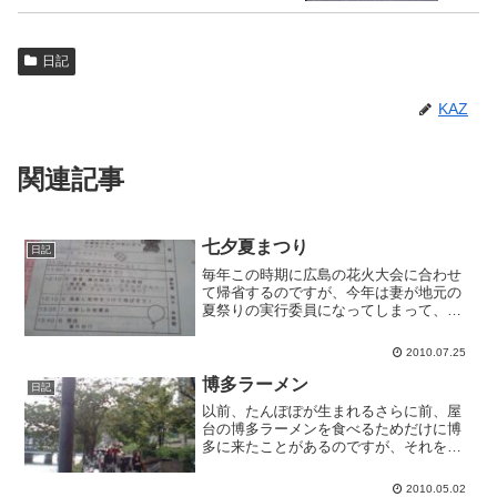
日記
KAZ
関連記事
七夕夏まつり
日記
毎年この時期に広島の花火大会に合わせ
て帰省するのですが、今年は妻が地元の
夏祭りの実行委員になってしまって、帰
省時期がずれてしまいました。今年は龍
馬伝のテーマだったとのことで、ホント
2010.07.25
に惜しかったです。今日はその地元の夏
祭りです。結構子どもたち...
博多ラーメン
日記
以前、たんぽぽが生まれるさらに前、屋
台の博多ラーメンを食べるためだけに博
多に来たことがあるのですが、それを南
斗に言ったら「いいないいないいなぁ、
パパとママだけずるーい」とうるさくな
2010.05.02