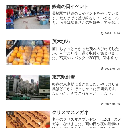
ったので、夕飯は屋台のラーメンにしま
した。やっぱり美味しかっ...
鉄道の日イベント
日記
長崎駅で鉄道の日イベントをやっていま
す。たんぽぽは塗り絵をしているところ
を、南斗は駅員さんの格好をして記念写
真を撮っているところをテレビカメラに
撮られました。NCCのローカルニュース
2009.10.10
をチェックせねば。南斗は踊るファンに
はお馴染みフリーゲージ...
茂木びわ
日記
前回ちょっと早かった茂木のびわでした
が、例年より少し遅く収穫が始まりまし
た。写真の２パックで200円。個体差で当
たり外れはありますが、概ね甘くて美味
しいです。ちゃんとした箱入りのを実家
2011.06.05
や釜石の友だちに送ります。
東京駅到着
日記
終点の東京駅に着きました。やっぱり台
風はどこかに行っちゃった雰囲気です。
よかった。さてこれからどうしよう。
2005.08.26
クリスマスメガネ
日記
妻へのクリスマスプレゼントはZOFFのメ
ガネになりました。雨の日や夜の運転の