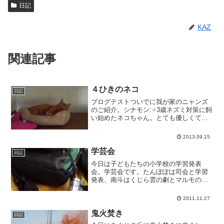
日記
KAZ
関連記事
４ひきのネコ
日記
ブログテストついでに我が家のニャンズ
のご紹介。シナモン:♂3歳ネズミ対策に飼
い始めたネコちゃん。とても優しくて滅
多に喧嘩しない。少食でうちで一番小さ
い。キッチンに入ろうとするのはシナモ
2013.09.15
ンだけ。おしっこをトイレでしないのが
玉に瑕。コットン:♀...
学芸会
日記
今日は子どもたちの小学校の学習発表
会。学芸会です。たんぽぽは司会と学習
発表、南斗はくじら雲の劇とマルモの歌
の踊りをしています。そろそろハイビジ
ョンのビデオカメラが欲しいなあ。
2011.11.27
鬼火焚き
日記