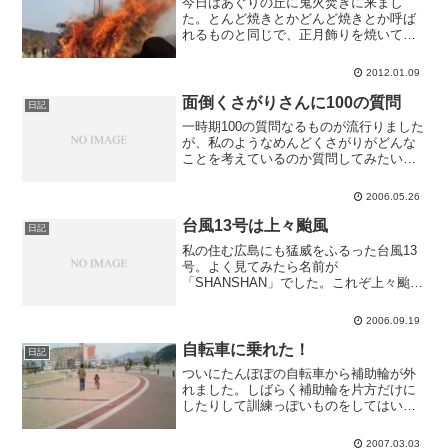
今日はあぐりの丘に鬼火焚きに来まし
た。とんど焼きとかどんど焼きとか呼ば
れるものと同じで、正月飾りを焼いて無
病息災を願うものです。今年はとても暖
かで、人も多いです。お餅を焼いて食べ
2012.01.09
ました。
面倒くさがりさんに100の質問
日記
一時期100の質問なるものが流行りました
が、私のようなめんどくさがりがどんな
ことを考えているのか質問してみたいと
思います。題して「面倒くさがりさんに
100の質問」
2006.05.26
台風13号は上々颱風
日記
私の住む広島にも猛威をふるった台風13
号。よく見てみたら名前が
「SHANSHAN」でした。これぞ上々颱
風。
2006.09.19
自転車に乗れた！
日記
ついにたんぽぽの自転車から補助輪が外
れました。しばらく補助輪を片方だけに
したりして訓練っぽいものをしてはいた
のですが、いつまで経っても埒が明かな
いので一気に外しました。途中転んで泣
2007.03.03