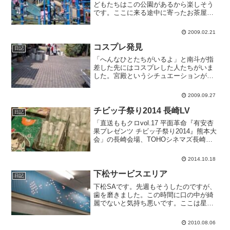
どもたちはこの公園があるから楽しそう
です。ここに来る途中に寄ったお茶屋さ
んに、里親をさがしている子犬がいまし
た。とても可愛くてただいまグラグラ
2009.02.21
中。おとなしくてかわいくて、飼うなら
ああいう子を育てたいなあ。...
コスプレ発見
日記
「へんなひとたちがいるよ」と南斗が指
差した先にはコスプレした人たちがいま
した。宮殿というシチュエーションがコ
スプレ写真にいいんでしょうか。
2009.09.27
チビッ子祭り2014 長崎LV
日記
「直送ももクロvol.17 平面革命『有安杏
果プレゼンツ チビッ子祭り2014』熊本大
会」の長崎会場、TOHOシネマズ長崎で
す。長崎は大きなライブはだいたいLVし
てくれるのですが、毎回微妙に売れ残っ
2014.10.18
ているようで、今回も完売しませんでし
た。そ...
下松サービスエリア
日記
下松SAです。先週もそうしたのですが、
歯を磨きました。この時間に口の中が綺
麗でないと気持ち悪いです。ここは星降
る街ということらしいのですが、曇り空
でほとんど星は見えません。関門橋から
2010.08.06
美東、佐波川あたりまで感じていた恐怖