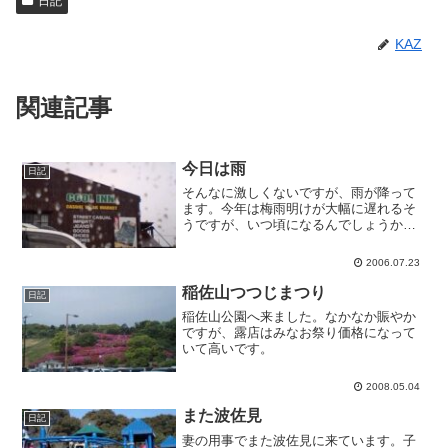
日記
KAZ
関連記事
今日は雨
日記
そんなに激しくないですが、雨が降って
ます。今年は梅雨明けが大幅に遅れるそ
うですが、いつ頃になるんでしょうか。
来週末には明けてて欲しいなぁ。今日は
こんな天気だし昨日の疲れもあるし給料
2006.07.23
前でお金もないしで、カラオケにきまし
た。南斗が寝ちゃったので...
稲佐山つつじまつり
日記
稲佐山公園へ来ました。なかなか賑やか
ですが、露店はみなお祭り価格になって
いて高いです。
2008.05.04
また波佐見
日記
妻の用事でまた波佐見に来ています。子