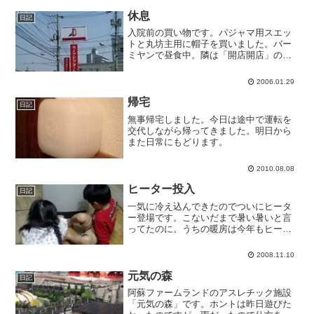
休息
日記
入院前の買い物です。パジャマ用スエッ
トと丸坊主用に帽子を買いました。バー
ミヤンで昼食中。隣は「開店開店」のラ
イブドアオート。
2006.01.29
帰宅
日記
無事帰宅しました。今日は途中で運転を
交代しながら帰ってきました。明日から
また日常にもどります。
2010.08.08
ヒーター投入
日記
一気に冷え込んできたのでついにヒータ
ー登場です。こないだまで暑い暑いと言
ってたのに。うちの暖房は今年もヒータ
ーだけです。子どもたちが散らかさなく
なればコタツも欲しいけど。
2008.11.10
元気の森
日記
阿蘇ファームランドのアスレチック施設
「元気の森」です。ホントは昨日遊びた