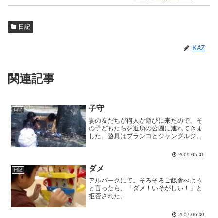
日記
KAZ
関連記事
子守
日記
妻の友だちが何人か遊びに来たので、そ
の子どもたちを近所の公園に連れてきま
した。遊具はブランコとジャングルジム
しかないのですが（しかしブランコは同
型が二基ある）、小枝を拾って焚き火ご
2009.05.31
っこだとか、抜いてきた雑草を公園の真
ん中に植えてひまわりを咲...
ダメ
日記
アルパークにて。そろそろご飯食べよう
と言ったら、「ダメ！いそがしい！」と
拒否された。
2007.06.30