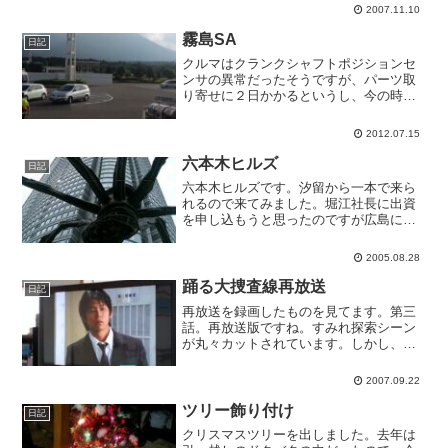
紙はパパの会社にもあるのになぁ。
2007.11.10
霧島SA
日記
クルマはクランクシャフトポジションセ
ンサの異常だったそうですが、パーツ取
り寄せに２日かかるというし、今の時点
ではもう異常はないそうなので、とりあ
えず先に進むことにしました。帰ったら
2012.07.15
いつものディーラーにちゃんと見てもら
おっと。霧島はトイレに寄...
六本木ヒルズ
日記
六本木ヒルズです。汐留から一本で来ら
れるので来てみました。堀江社長に出資
を申し込もうと思ったのですが広島にい
るっぽいので、広報の人（名前忘れた）
に交際を申し込もうと思います。という
2005.08.28
ようなことを、ここに来た男の八割が思
うという調査結果はありま...
踊る大捜査線再放送
日記
再放送を録画したものを見てます。第三
話。再放送版ですね。すみれ探索シーン
が丸々カットされています。しかし、踊
る大捜査線って面白いなぁ。
2007.09.22
ツリー飾り付け
日記
クリスマスツリーを出しました。去年は