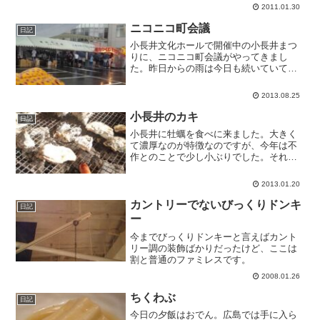
を何カ所かに分けて、メモに従って探し
2011.01.30
てまわるのですが、最後は風船だらけの
部屋で風船の中のメモを探...
ニコニコ町会議
日記
小長井文化ホールで開催中の小長井まつ
りに、ニコニコ町会議がやってきまし
た。昨日からの雨は今日も続いていてた
まに激しい降りになったりしますが、町
会議はたいへんな人気で、たくさんの若
2013.08.25
い人が訪れています。駐車場で予定され
ていたイベントはホールに移...
小長井のカキ
日記
小長井に牡蠣を食べに来ました。大きく
て濃厚なのが特徴なのですが、今年は不
作とのことで少し小ぶりでした。それで
もわざわざ遠出してくるくらいの価値は
十分あります。サービスでエビをいただ
2013.01.20
いたのですが、これもまた美味しかった
です。ゼリーのたらみの工...
カントリーでないびっくりドンキ
日記
ー
今までびっくりドンキーと言えばカント
リー調の装飾ばかりだったけど、ここは
割と普通のファミレスです。
2008.01.26
ちくわぶ
日記
今日の夕飯はおでん。広島では手に入ら