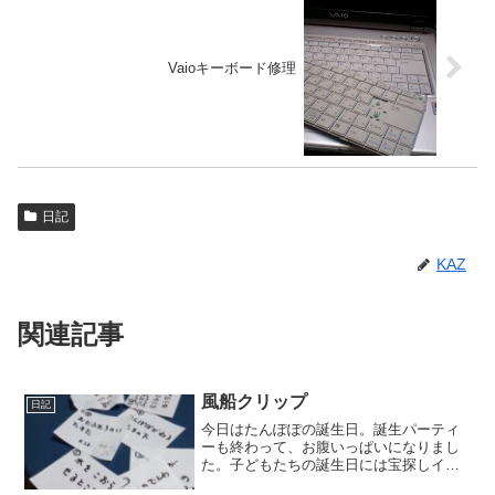
Vaioキーボード修理
日記
KAZ
関連記事
風船クリップ
日記
今日はたんぽぽの誕生日。誕生パーティ
ーも終わって、お腹いっぱいになりまし
た。子どもたちの誕生日には宝探しイベ
ントをします。いくつかあるプレゼント