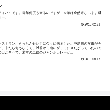
ル
ティバルです。毎年何度も来るのですが、今年は全然来ないまま週
あー。
2013.02.21
レストラン、きっちんせいじに久々に来ました。中島川の夜市が今
が、来たら何もなくて、以前から南斗がここに来たがっていたので
日だそうで、通常の二倍のジャンボカレーが...
2013.08.17