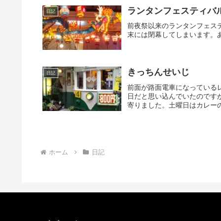
ランタンフェスティバ
日記
前夜祭以来のランタンフェス
末には閉幕してしまいます。
きっちんせいじ
日記
前面が路面電車になっている
日だと思い込んでいたのです
寄りました。土曜日はカレーの
ホーム
日記