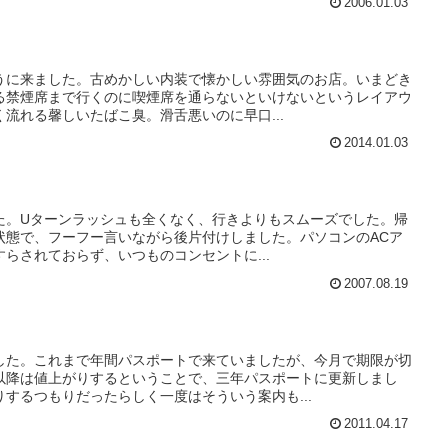
2006.01.03
とうに来ました。古めかしい内装で懐かしい雰囲気のお店。いまどき
る禁煙席まで行くのに喫煙席を通らないといけないというレイアウ
流れる馨しいたばこ臭。滑舌悪いのに早口...
2014.01.03
した。Uターンラッシュも全くなく、行きよりもスムーズでした。帰
状態で、フーフー言いながら後片付けしました。パソコンのACア
らされておらず、いつものコンセントに...
2007.08.19
した。これまで年間パスポートで来ていましたが、今月で期限が切
以降は値上がりするということで、三年パスポートに更新しまし
するつもりだったらしく一度はそういう案内も...
2011.04.17