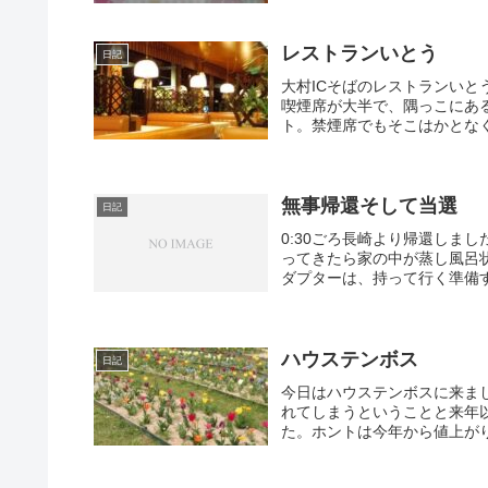
レストランいとう
日記
大村ICそばのレストランい
喫煙席が大半で、隅っこにあ
ト。禁煙席でもそこはかとなく
無事帰還そして当選
日記
0:30ごろ長崎より帰還しま
ってきたら家の中が蒸し風呂
ダプターは、持って行く準備す
ハウステンボス
日記
今日はハウステンボスに来ま
れてしまうということと来年
た。ホントは今年から値上がり