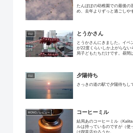
たんぽぽの幼稚園での最後の
め、去年よりずっと過ごしや
とうかさん
日記
とうかさんにきました。イベ
が22度くらいしか上がらな
局子どもたちだけです。昼間
夕陽待ち
日記
さっきの道の駅で夕陽待ちし
コーヒーミル
MONO／レビュー
結局あのコーヒーミル（Kali
ルは持っているのですが（使
は喫茶店やろうか。