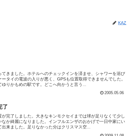
KAZ
ってきました。ホテルへのチェックインを済ませ、シャワーを浴び
ケータイの電波の入りが悪く、GPSも位置取得できませんでした。
ゆりかもめの駅です。どこへ向かうと言う...
2005.05.06
完了
置が完了しました。大きなキンモクセイまでは球が足りなくて少し
かなか綺麗になりました。インフルエンザのおかげで一日中家にい
出来ました。足りなかった分はクリスマス空...
2009.11.08