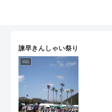
諫早きんしゃい祭り
日記