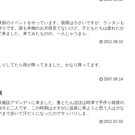
秋節のイベントをやっています。規模は小さいですが、ランタンも
祭りです。誰も本物のお月様見てないけど。子どもたちは疲れたか
来ました。来てみたものの、一人じゃつまら...
2011.09.10
しりしてたら雨が降ってきました。かなり降ってます。
2007.08.14
泉
泉施設アマンディに来ました。妻とたんぽぽは時津で手作り雑貨の
南斗と二人です。この時期はさすがに温泉に来ようと思う人は少な
まで歩いて汗だくになったのでサッパリしま...
2011.07.02