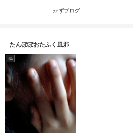
かずブログ
たんぽぽおたふく風邪
日記