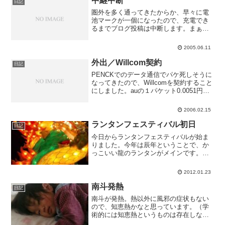
中継中断
日記
圏外を多く通ってきたからか、早々に電
池マークが一個になったので、充電でき
るまでブログ投稿は中断します。まぁ今
日は踊る関係は何もしないので、別に支
障はないです。明日の舞台挨拶はしっか
2005.06.11
り報告します。
外出／Willcom契約
日記
PENCKでのデータ通信でパケ死しそうに
なってきたので、Willcomを契約すること
にしました。auの１パケット0.0051円っ
て、メール送受信分くらいしかないです
ね。二日間で千円オーバーと、全く実用
2006.02.15
になりませんでした。一～二日だけなら
よか...
ランタンフェスティバル初日
日記
今日からランタンフェスティバルが始ま
りました。今年は辰年ということで、か
っこいい龍のランタンがメインです。バ
ニラの散歩で来ましたが、バニラも不思
議な顔して見てました。初日でもこの時
2012.01.23
間は人が少なくて見やすいです。
南斗発熱
日記
南斗が発熱。熱以外に風邪の症状もない
ので、知恵熱かなと思っています。（学
術的には知恵熱というものは存在しない
らしいですが）大事をとって今日は家に