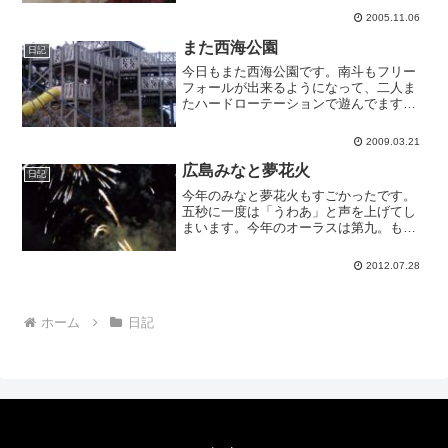
います。こんな日にはだいたい妻が南斗
2005.11.06
をみて私はたんぽぽと出かけるパターン
なのですが、南斗は昨日か...
また西海公園
日記
今日もまた西海公園です。南斗もフリー
フォールが出来るようになって、二人ま
たハードローテーションで遊んでます。
明日から天気が崩れるということで風が
強いですが、寒くはないです。もう三寒
2009.03.21
四温も過ぎたかな。
広島みなと夢花火
日記
今年のみなと夢花火もすごかったです。
五秒に一度は「うわあ」と声を上げてし
まいます。今年のオーラスは第九。もう
第九が大音量で流れるだけで来るのに、
凄まじい花火の応酬で、鳥肌が立ちまし
2012.07.28
た。感動の一時間はあっという間でし
た。来年も来ます。
ホーム
日記