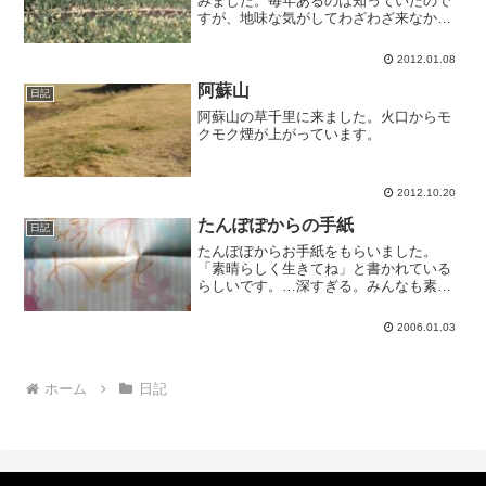
みました。毎年あるのは知っていたので
すが、地味な気がしてわざわざ来なかっ
たのです。来てみたら、やっぱり地味で
した。でもたくさんの水仙でいい香りで
2012.01.08
す。それにしても今日は暑いです。空気
は冷たいですが、日差しが...
阿蘇山
日記
阿蘇山の草千里に来ました。火口からモ
クモク煙が上がっています。
2012.10.20
たんぽぽからの手紙
日記
たんぽぽからお手紙をもらいました。
「素晴らしく生きてね」と書かれている
らしいです。…深すぎる。みんなも素晴
らしく生きましょう。
2006.01.03
ホーム
日記