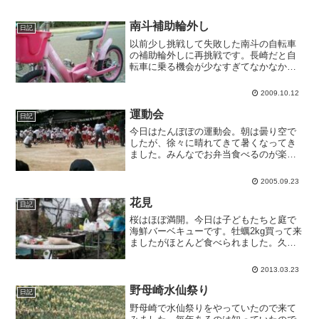
南斗補助輪外し
日記
以前少し挑戦して失敗した南斗の自転車
の補助輪外しに再挑戦です。長崎だと自
転車に乗る機会が少なすぎてなかなか上
達出来ないのですが、今日は直進30m程
度は出来るようになりました。しかし怖
2009.10.12
がりなので転びそうになるのがイヤで
「きゃうけいする」と言っ...
運動会
日記
今日はたんぽぽの運動会。朝は曇り空で
したが、徐々に晴れてきて暑くなってき
ました。みんなでお弁当食べるのが楽し
みだったのに、お昼までで終わっちゃう
そうです。園庭が狭いので、隣の神社で
2005.09.23
やってます。上に見える万国旗のような
ものは、全て園児の手描き...
花見
日記
桜はほぼ満開。今日は子どもたちと庭で
海鮮バーベキューです。牡蠣2kg買って来
ましたがほとんど食べられました。久々
の牡蠣グラタン(チーズ乗せただけ)が美味
しいです。午後になって少し肌寒くなっ
2013.03.23
てきました。牡蠣焼くのに忙しくてほと
んどサクラ見てな...
野母崎水仙祭り
日記
野母崎で水仙祭りをやっていたので来て