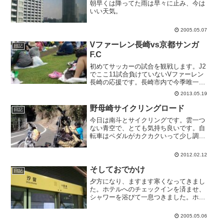
朝早くは降ってた雨は早々に止み、今は
いい天気。
2005.05.07
Vファーレン長崎vs京都サンガ
日記
F.C
初めてサッカーの試合を観戦します。J2
でここ11試合負けていないVファーレン
長崎の応援です。長崎市内で今季唯一の
公式戦だそうで、子どもたちは無料招待
2013.05.19
に応募しました。大人は有料。朝から雨
が降っていましたが、幸い午前中で止み
野母崎サイクリングロード
日記
ました。会場は山の上...
今日は南斗とサイクリングです。雲一つ
ない青空で、とても気持ち良いです。自
転車はペダルがカクカクいって少し調子
悪いですが、走れないほどではありませ
ん。
2012.02.12
そしておでかけ
日記
夕方になり、ますます寒くなってきまし
た。ホテルへのチェックインを済ませ、
シャワーを浴びて一息つきました。ホテ
ルはケータイの電波の入りが悪く、GPS
も位置取得できませんでした。いいホテ
2005.05.06
ルなのになぁ。そしてゆりかもめの駅で