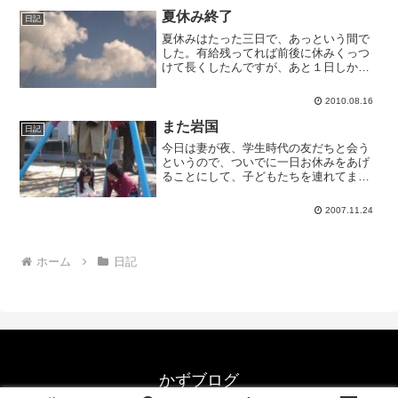
す。どこへ向かうと言う...
夏休み終了
日記
夏休みはたった三日で、あっという間で
した。有給残ってれば前後に休みくっつ
けて長くしたんですが、あと１日しか残
ってないのです。
2010.08.16
また岩国
日記
今日は妻が夜、学生時代の友だちと会う
というので、ついでに一日お休みをあげ
ることにして、子どもたちを連れてまた
実家のおばあちゃんのとこに来ました。
日なたにいると上着がいらないくらい暖
2007.11.24
かいです。11月も末なのに。
ホーム
日記
かずブログ