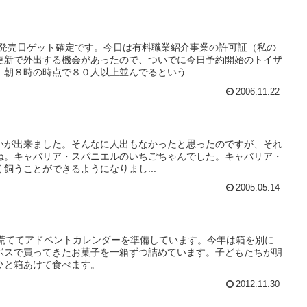
。発売日ゲット確定です。今日は有料職業紹介事業の許可証（私の
更新で外出する機会があったので、ついでに今日予約開始のトイザ
朝８時の時点で８０人以上並んでるという...
2006.11.22
すれ違いが出来ました。そんなに人出もなかったと思ったのですが、それ
ね。キャバリア・スパニエルのいちごちゃんでした。キャバリア・
飼うことができるようになりまし...
2005.05.14
、慌ててアドベントカレンダーを準備しています。今年は箱を別に
ボスで買ってきたお菓子を一箱ずつ詰めています。子どもたちが明
ひと箱あけて食べます。
2012.11.30