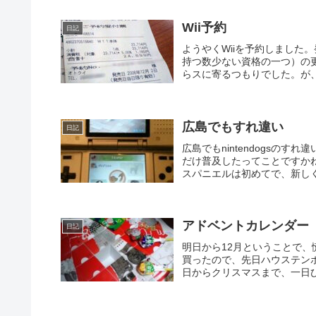
Wii予約
日記
ようやくWiiを予約しました
持つ数少ない資格の一つ）の
らスに寄るつもりでした。が、
広島でもすれ違い
日記
広島でもnintendogsの
だけ普及したってことですか
スパニエルは初めてで、新しく
アドベントカレンダー
日記
明日から12月ということで
買ったので、先日ハウステン
日からクリスマスまで、一日