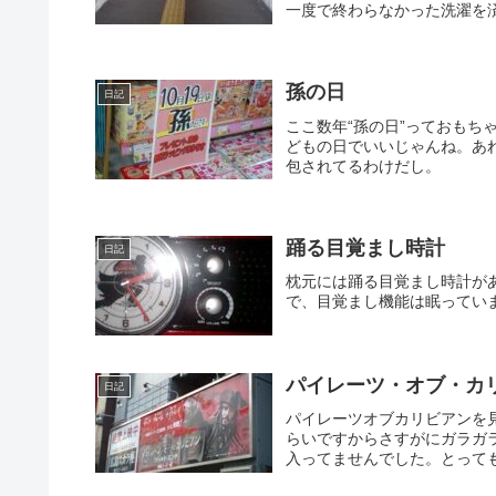
一度で終わらなかった洗濯を済
孫の日
日記
ここ数年“孫の日”っておも
どもの日でいいじゃんね。あ
包されてるわけだし。
踊る目覚まし時計
日記
枕元には踊る目覚まし時計が
で、目覚まし機能は眠ってい
パイレーツ・オブ・カ
日記
パイレーツオブカリビアンを
らいですからさすがにガラガ
入ってませんでした。とっても