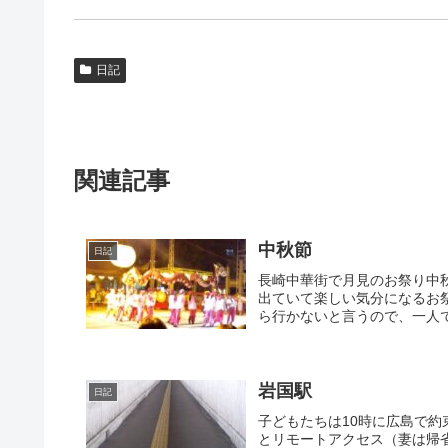
日記
関連記事
中秋節
日記
長崎中華街で月見のお祭り中
出ていて楽しい気分になるお
ら行かないと言うので、一人で
岩国駅
日記
子どもたちは10時に広島で約
とリモートアクセス（妻は帰