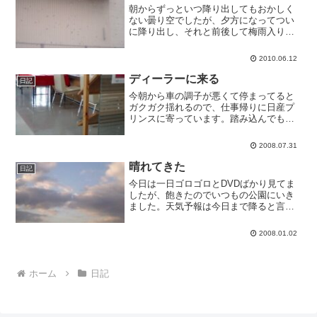
朝からずっといつ降り出してもおかしく
ない曇り空でしたが、夕方になってつい
に降り出し、それと前後して梅雨入りが
発表になりました。遊びに行くところに
困る季節です。
2010.06.12
ディーラーに来る
日記
今朝から車の調子が悪くて停まってると
ガクガク揺れるので、仕事帰りに日産プ
リンスに寄っています。踏み込んでも回
転数が上がらない状態で、見てもらった
らイグニッションプラグを交換しなきゃ
2008.07.31
いけないそうです。部品は取り寄せらし
いけど、代車出してもらえ...
晴れてきた
日記
今日は一日ゴロゴロとDVDばかり見てま
したが、飽きたのでいつもの公園にいき
ました。天気予報は今日まで降ると言っ
てましたが、結局一度も降りませんでし
た。明日からはまた暖かいらしいです。
2008.01.02
ホーム
日記