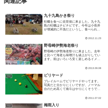
関連記事
九十九島かき祭り
日記
牡蠣を食べに佐世保に来ました。九十九
島の牡蠣はチビチビです。今年は小長井
が壊滅的に不漁だというし、食べられる
だけいいかも。夜はハウステンボスのイ
ルミネーション点灯式に行く予定です。
2012.11.23
野母崎伊勢海老祭り
日記
野母崎の伊勢海老祭りに来ました。去年
と比べて海老も味噌汁も値上がりしてい
ます。前はいろいろ安く楽しめるイメー
ジだったんですが、普通のお祭りと変わ
らなくなりました。相変わらずWiiやDS
2013.09.08
の並んだクジ屋もいます。誰か大人買い
してくんないかな。伊...
ビリヤード
日記
プレイルームでビリヤードやってます。
写真だと分かりにくいですが、ノーマル
台のため高くて南斗はやりにくそうで
す。基本的なつき方とマナーだけ教えて
適当に遊んでます。
2011.07.02
梅雨入り
日記