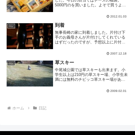
した。今日の目当てはチーズの福袋。
5000円のを買いました。よそで買うより
はるかに安いのです。
2012.01.03
到着
日記
無事長崎の家に到着しました。片付け下
手のお義母さんが片付けしてくれている
はずだったのですが、予想以上に片付い
てなくて驚きました。明日は引っ越し屋
さんが来るまでに片付けせねば。…また
2007.12.18
片付けかぁ。＃このブログのコメント欄
をオープンにするのを忘れ...
草スキー
日記
中尾城公園では草スキーも出来ます。小
学生以上は210円の草スキー場、小学生未
満には無料のチビッコ草スキー場があり
ます。
2009.02.01
ホーム
日記