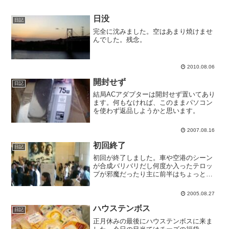
日没
日記
完全に沈みました。空はあまり焼けませ
んでした。残念。
2010.08.06
開封せず
日記
結局ACアダプターは開封せず置いてあり
ます。何もなければ、このままパソコン
を使わず返品しようかと思います。
2007.08.16
初回終了
日記
初回が終了しました。車や空港のシーン
が合成バリバリだし何度か入ったテロッ
プが邪魔だったり主に前半はちょっとガ
ッカリでしたが、久々に映画で泣きまし
た。泣く映画を繰り返し見るのはつらい
2005.08.27
ですが、これから二回目です。
ハウステンボス
日記
正月休みの最後にハウステンボスに来ま