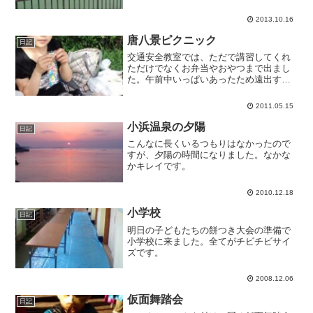
て出場し、見事グループ一位でゴールし
ました。タイム総合でも上位だと思いま
2013.10.16
す。昔から運動神経のいい娘でしたが、
最後まで楽しませてもらいま...
唐八景ピクニック
日記
交通安全教室では、ただで講習してくれ
ただけでなくお弁当やおやつまで出まし
た。午前中いっぱいあったため遠出する
予定は元々なかったのですが、お弁当が
あるので唐八景公園に来ました。昨日に
2011.05.15
引き続きいいお天気で、昼寝したらとて
も気持ち良かったです。
小浜温泉の夕陽
日記
こんなに長くいるつもりはなかったので
すが、夕陽の時間になりました。なかな
かキレイです。
2010.12.18
小学校
日記
明日の子どもたちの餅つき大会の準備で
小学校に来ました。全てがチビチビサイ
ズです。
2008.12.06
仮面舞踏会
日記