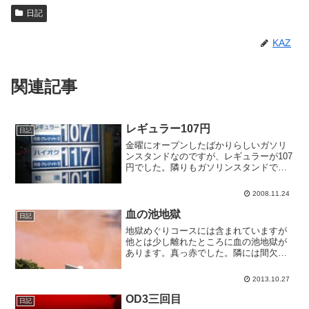
日記
KAZ
関連記事
レギュラー107円
日記
金曜にオープンしたばかりらしいガソリ
ンスタンドなのですが、レギュラーが107
円でした。隣りもガソリンスタンドで、
そこは109円でした。長崎の平均は130円
台だったと思うので、激安です。久々に
2008.11.24
満タン入れました。
血の池地獄
日記
地獄めぐりコースには含まれていますが
他とは少し離れたところに血の池地獄が
あります。真っ赤でした。隣には間欠泉
の龍巻地獄があり、ちょうど噴き上がっ
ているところが見られました。
2013.10.27
OD3三回目
日記