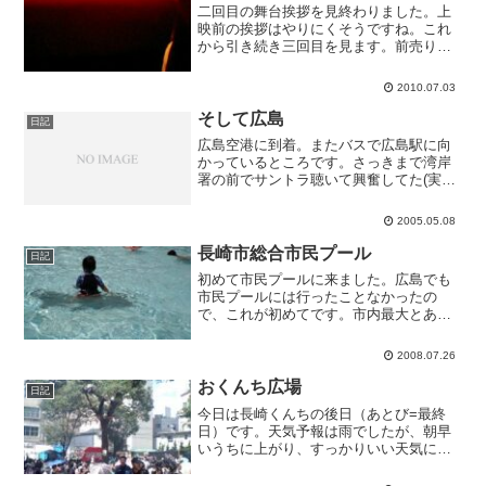
二回目の舞台挨拶を見終わりました。上
映前の挨拶はやりにくそうですね。これ
から引き続き三回目を見ます。前売り券
の都合でアミュプラザ長崎に行こうと思
ったけど、昨日買ったローソンの前売り
2010.07.03
券が使えたので。夜は家族で食事に行く
ので、四回目は見られませ...
そして広島
日記
広島空港に到着。またバスで広島駅に向
かっているところです。さっきまで湾岸
署の前でサントラ聴いて興奮してた(実は
そういうこともしてた)のに、あれがまる
で夢のようです。ああ、もっと東京にい
2005.05.08
たかった。けど今週末は手術だし、それ
までに仕事済まさねば...
長崎市総合市民プール
日記
初めて市民プールに来ました。広島でも
市民プールには行ったことなかったの
で、これが初めてです。市内最大とあっ
たので二人一緒に見るのは心配でした
が、意外にちっちゃくて真ん中に立って
2008.07.26
れば何とか二人一緒に見られます。二人
とも大はしゃぎ。
おくんち広場
日記
今日は長崎くんちの後日（あとび=最終
日）です。天気予報は雨でしたが、朝早
いうちに上がり、すっかりいい天気にな
りました。おくんちは露店の値段もそん
なに高くないのですが、主に子ども向け