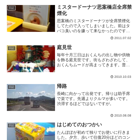
ミスタードーナツ思案橋店全席禁
日記
煙化
思案橋のミスタードーナツが全席禁煙化
してたので入ってしまいました。前はタ
バコ臭いのを嫌って来なかったのです
が、これでまたここに来られます。ここ
2011.07.02
品揃え少ないんだけどね。
庭見世
日記
毎年十月三日はおくんちの出し物や供物
を飾る庭見世です。街もざわざわして、
おくんちムードが高まってきます。普段
は入れないような高級料亭に入れたりし
て、そういうのも面白いです。おくんち
2010.10.03
本番は７～９日。私も初日に有給申請済
で臨戦態勢です。諏訪神社...
帰路
日記
長崎に向かって出発です。帰りは助手席
で楽です。先週よりクルマが多いです。
渋滞するほどではないですが。
2010.08.08
はじめてのおつかい
日記
たんぽぽが初めて独りでお使いに行きま
した。夕方、歩いて往復20分ほどのコン