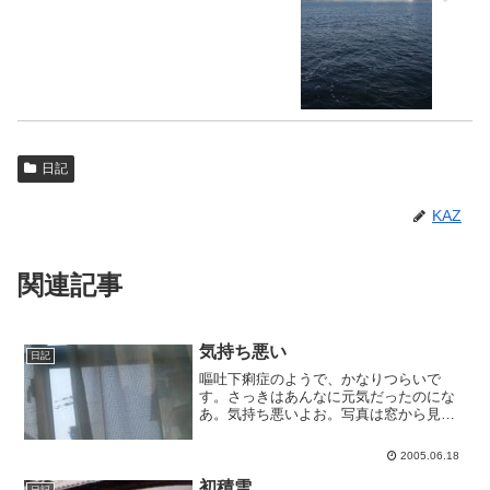
日記
KAZ
関連記事
気持ち悪い
日記
嘔吐下痢症のようで、かなりつらいで
す。さっきはあんなに元気だったのにな
あ。気持ち悪いよお。写真は窓から見え
る風景。天気よくて遊びに行くには最高
なのに。
2005.06.18
初積雪