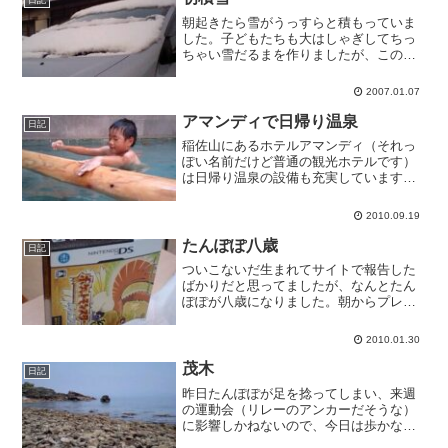
日記
朝起きたら雪がうっすらと積もっていま
した。子どもたちも大はしゃぎしてちっ
ちゃい雪だるまを作りましたが、この時
間にはもう溶けてなくなりました。
2007.01.07
アマンディで日帰り温泉
日記
稲佐山にあるホテルアマンディ（それっ
ぽい名前だけど普通の観光ホテルです）
は日帰り温泉の設備も充実しています。
お風呂好きの南斗と遊びに来ました。
（妻とたんぽぽはお風呂嫌いなのです）
2010.09.19
いろんなお風呂があって南斗も大喜び。
お年を召した方がほとんどで...
たんぽぽ八歳
日記
ついこないだ生まれてサイトで報告した
ばかりだと思ってましたが、なんとたん
ぽぽが八歳になりました。朝からプレゼ
ントを買いに出ています。ポケモンとた
まごっちの本とたくさんのシールを買い
2010.01.30
ました。たまごっちもバースデーパーテ
ィーを開いて祝ってくれて...
茂木
日記
昨日たんぽぽが足を捻ってしまい、来週
の運動会（リレーのアンカーだそうな）
に影響しかねないので、今日は歩かない
で済むドライブで過ごすことにしまし