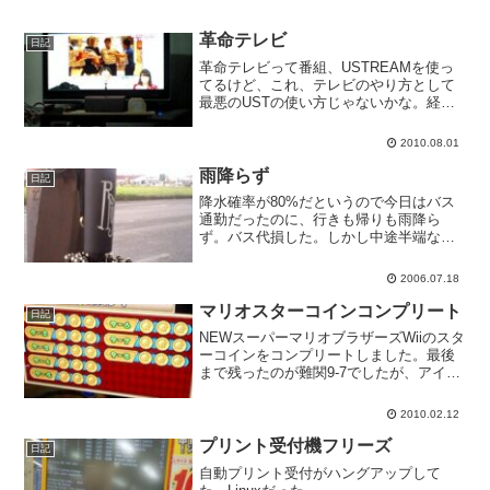
革命テレビ
日記
革命テレビって番組、USTREAMを使っ
てるけど、これ、テレビのやり方として
最悪のUSTの使い方じゃないかな。経費
節減したいだけ？
2010.08.01
雨降らず
日記
降水確率が80%だというので今日はバス
通勤だったのに、行きも帰りも雨降ら
ず。バス代損した。しかし中途半端な天
気が続いてます。ドバーッと降って一気
に梅雨明けすればいいのに。
2006.07.18
マリオスターコインコンプリート
日記
NEWスーパーマリオブラザーズWiiのスタ
ーコインをコンプリートしました。最後
まで残ったのが難関9-7でしたが、アイス
マリオで行ったら比較的ラクにクリア出
来ました。ああ面白かった。
2010.02.12
プリント受付機フリーズ
日記
自動プリント受付がハングアップして