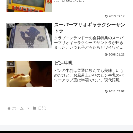
た。Linuxだった。
2013.09.17
スーパーマリオギャラクシーサン
日記
トラ
クラブニンテンドーの会員特典のスーパ
ーマリオギャラクシーのサントラが届き
ました。いつも子どもたちとワイワイ言
いながらやっているのであまりBGMの印
2008.01.23
象はないのですが、せっかくなので楽し
みたいと思います。
ビン牛乳
日記
ビンの牛乳は普通に飲んでも美味しいも
のだけど、お風呂上がりのビン牛乳のパ
ワーアップ度は半端でない。現代語風に
言えばヤバい。でも牛乳がヤバいという
とまた意味が違ってくるので気を付けな
2011.07.02
ければいけない。
ホーム
日記