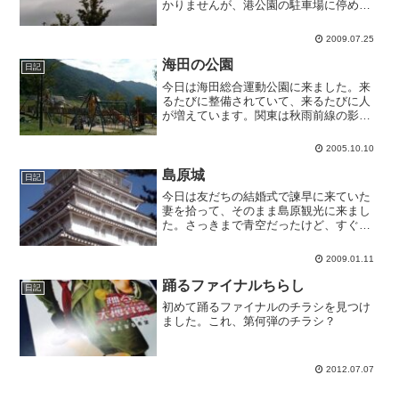
かりませんが、港公園の駐車場に停めて
花火待ちしています。
2009.07.25
海田の公園
日記
今日は海田総合運動公園に来ました。来
るたびに整備されていて、来るたびに人
が増えています。関東は秋雨前線の影響
で雨模様なんですね。こっちは昨日今日
といい天気。ラッキー。
2005.10.10
島原城
日記
今日は友だちの結婚式で諫早に来ていた
妻を拾って、そのまま島原観光に来まし
た。さっきまで青空だったけど、すぐ曇
り空になってしまいました。
2009.01.11
踊るファイナルちらし
日記
初めて踊るファイナルのチラシを見つけ
ました。これ、第何弾のチラシ？
2012.07.07