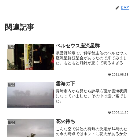
KAZ
関連記事
ペルセウス座流星群
日記
県営野球場で、科学館主催のペルセウス
座流星群観望会があったので来てみまし
た。もともと月齢が悪くて明るすぎる状
況だったのですが、夜になって雲が出て
きてちょっと残念な結果でした。ただい
2011.08.13
くつかは明るい流れ星が見えたようで、
見られた人たちは興奮して...
雲海の下
日記
長崎市内から見たら諫早方面が雲海状態
になっていました。その中は濃い霧でし
た。
2009.11.25
花火待ち
日記
こんな空で開催の有無の決定が14時のた
め今の時点ではホントに花火があるか分