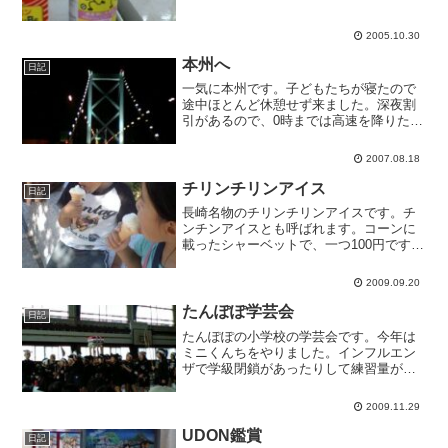
2005.10.30
本州へ
日記
一気に本州です。子どもたちが寝たので
途中ほとんど休憩せず来ました。深夜割
引があるので、0時までは高速を降りたく
ありません。どこかで休まねば。
2007.08.18
チリンチリンアイス
日記
長崎名物のチリンチリンアイスです。チ
ンチンアイスとも呼ばれます。コーンに
載ったシャーベットで、一つ100円です。
少しでも人が集まりそうなとこがあれ
ば、そこにはチリンチリンアイスもいま
2009.09.20
す。だからどこでも食べられます。お店
によって微妙な差はあり...
たんぽぽ学芸会
日記
たんぽぽの小学校の学芸会です。今年は
ミニくんちをやりました。インフルエン
ザで学級閉鎖があったりして練習量が少
なかったようですが、みな頑張ってま
す。
2009.11.29
UDON鑑賞
日記