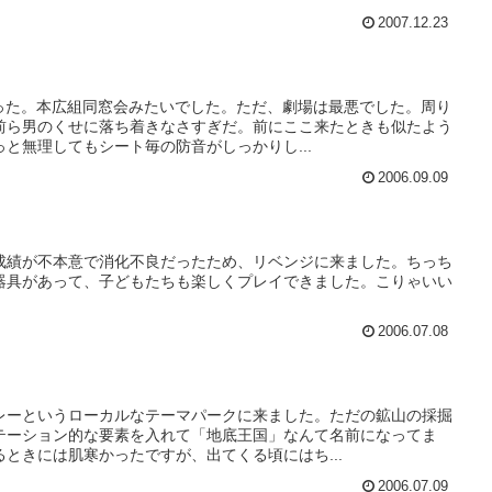
2007.12.23
かった。本広組同窓会みたいでした。ただ、劇場は最悪でした。周り
前ら男のくせに落ち着きなさすぎだ。前にここ来たときも似たよう
と無理してもシート毎の防音がしっかりし...
2006.09.09
成績が不本意で消化不良だったため、リベンジに来ました。ちっち
器具があって、子どもたちも楽しくプレイできました。こりゃいい
2006.07.08
レーというローカルなテーマパークに来ました。ただの鉱山の採掘
テーション的な要素を入れて「地底王国」なんて名前になってま
ときには肌寒かったですが、出てくる頃にはち...
2006.07.09