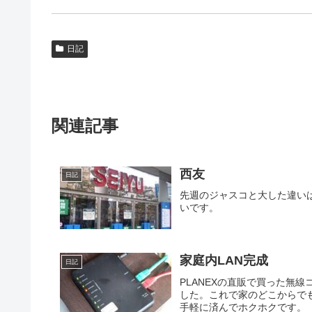
日記
関連記事
西友
日記
先週のジャスコと大した違い
いです。
家庭内LAN完成
日記
PLANEXの直販で買った無線
した。これで家のどこからで
手軽に済んでホクホクです。