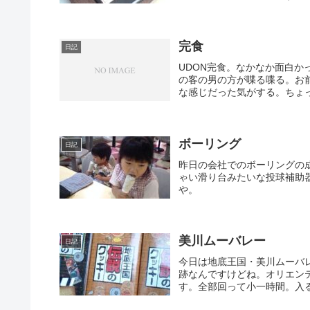
完食
日記
UDON完食。なかなか面白
の客の男の方が喋る喋る。お
な感じだった気がする。ちょっ
ボーリング
日記
昨日の会社でのボーリングの
ゃい滑り台みたいな投球補助
や。
美川ムーバレー
日記
今日は地底王国・美川ムーバ
跡なんですけどね。オリエン
す。全部回って小一時間。入る