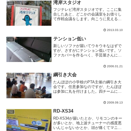
湾岸スタジオ
日記
フジテレビ湾岸スタジオです。ここに集
合したあと、どこかの会議室をお借りし
て作戦会議をします。向こうに見えるは
ご存知フジテレビ。向かいはODFで国際
エネルギーサミットが開催された未来館
2013.03.10
です。
テンション低い
日記
新しいソファが届いてウキウキなはずで
すが、さすがにテンション低いです。ソ
ファカバーを作るべく、手芸屋さんに行
ったりしています。うちの近所に出来た
建て売りの家が今日から見学会なので、
2006.01.21
これから行ってこようと思います。
綱引き大会
日記
たんぽぽの小学校のPTA主催の綱引き大
会です。任意参加なのですが、たんぽぽ
は参加に丸を付けました。四チームに別
れてトーナメント形式で対戦したのです
が、たんぽぽの赤チームはビリでした。
2009.09.13
デブっちょばかり集まって見るからに強
そうだったんですが。保...
RD-XS34
日記
RD-XS34が届いたとか、リモコンのキー
が多いとか、地上波チューナーの感度悪
いんじゃないかとか、頭が痛くてマニュ