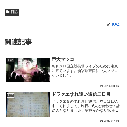
日記
KAZ
関連記事
巨大マツコ
日記
ももクロ国立競技場ライブのために東京
に来ています。新宿駅東口に巨大マツコ
がいました。
2014.03.16
ドラクエすれ違い通信二日目
日記
ドラクエ９のすれ違い通信。本日は18人
来てくれまして、昨日の6人と合わせて計
24人となりました。宿屋がかなり拡張さ
れました。宝の地図を結構いただいたの
で、探索してみようと思います。
2009.07.19