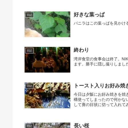
好きな葉っぱ
日記
バニラはこの葉っぱを見かけ
終わり
日記
湾岸食堂の食事会は終了。NI
ます。勝手に隠し撮りしまし
トースト入りお好み焼
日記
今日は夕飯にお好み焼きを焼
構使ってしまったので何かな
して賽の目状に切って入れてみ
長い桜
日記