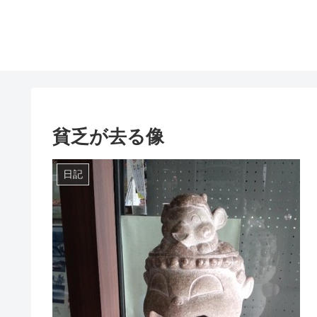
貧乏が去る像
日記