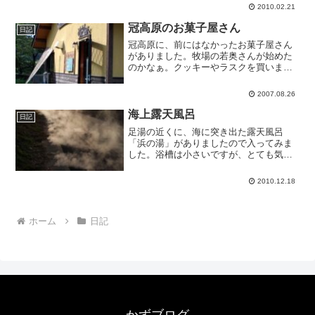
ポカでとても暖かかったです。春も近い
2010.02.21
な。
冠高原のお菓子屋さん
日記
冠高原に、前にはなかったお菓子屋さん
がありました。牧場の若奥さんが始めた
のかなぁ。クッキーやラスクを買いまし
たが、大人向けの味でした。つまり、私
の口には合わない。
2007.08.26
海上露天風呂
日記
足湯の近くに、海に突き出た露天風呂
「浜の湯」がありましたので入ってみま
した。浴槽は小さいですが、とても気持
ちいいです。大人300円、子ども200円。
でもこれ、女湯の方がずっと眺めが良さ
2010.12.18
そう。
ホーム
日記
かずブログ