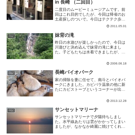
in 長崎 （二回目）
二度目のムービーミュージアムです。前
回はこれ目的でしたが、今回は帰省のお
土産探しのついで。今日はテクテク歩い
て来ました。常に足を止めて見ている人
2011.05.01
がいて、なかなかの賑わいです。
妹背の滝
日記
昨日の水遊びが楽しかったので、今日は
川遊びと決め込んで妹背の滝に来まし
た。子どもたちは水着できましたが、ま
だちょっと水が冷たいですね。水量がと
ても多いです。こないだの雨のせいか
2006.06.18
な。
長崎バイオパーク
日記
家の掃除を妻に任せて、南斗とバイオパ
ークにきました。カピバラ温泉の他に新
たにカピストーブというコーナーが出来
て、ほぼすべてのカピバラがそのどちら
かにいてミッチリしています。その他、
2013.12.28
いつも静かめの動物がとても元気で、ア
メリカンビーバーは年の瀬...
サンセットマリーナ
日記
サンセットマリーナで夕陽待ちしまし
た。水平線あたりは雲がかかってしまい
ましたが、なかなか綺麗に焼けてくれま
した。二三時間ここにいましたが、ポカ