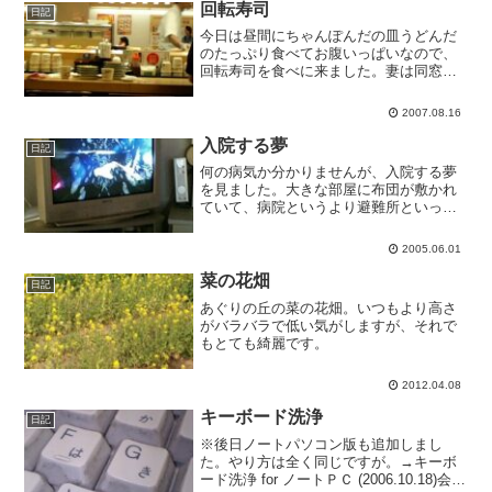
す。二本200球がひと...
回転寿司
日記
今日は昼間にちゃんぽんだの皿うどんだ
のたっぷり食べてお腹いっぱいなので、
回転寿司を食べに来ました。妻は同窓会
なので、義母と子どもたちだけです。
2007.08.16
入院する夢
日記
何の病気か分かりませんが、入院する夢
を見ました。大きな部屋に布団が敷かれ
ていて、病院というより避難所といった
趣です。建物や布団は新品のように綺麗
なんですけどね。一つの部屋に五六人寝
2005.06.01
てました。トイレの電気がつきっぱなし
だったので消したら、中か...
菜の花畑
日記
あぐりの丘の菜の花畑。いつもより高さ
がバラバラで低い気がしますが、それで
もとても綺麗です。
2012.04.08
キーボード洗浄
日記
※後日ノートパソコン版も追加しまし
た。やり方は全く同じですが。→キーボ
ード洗浄 for ノートＰＣ (2006.10.18)会社