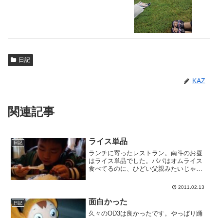
日記
KAZ
関連記事
ライス単品
日記
ランチに寄ったレストラン。南斗のお昼
はライス単品でした。パパはオムライス
食べてるのに、ひどい父親みたいじゃな
いか。
2011.02.13
面白かった
日記
久々のOD3は良かったです。やっぱり踊