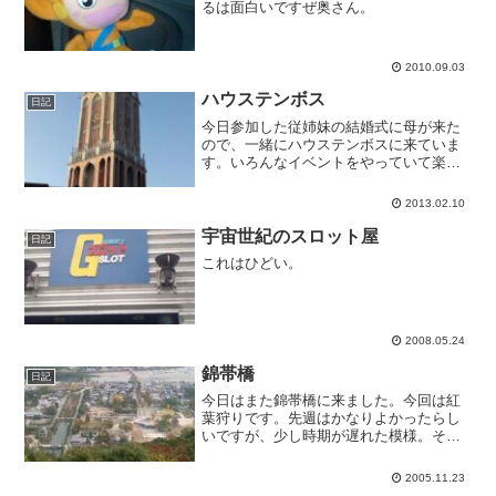
るは面白いですぜ奥さん。
2010.09.03
ハウステンボス
日記
今日参加した従姉妹の結婚式に母が来た
ので、一緒にハウステンボスに来ていま
す。いろんなイベントをやっていて楽し
いです。パスポートで遊べるアトラクシ
ョンもかなり増えました。
2013.02.10
宇宙世紀のスロット屋
日記
これはひどい。
2008.05.24
錦帯橋
日記
今日はまた錦帯橋に来ました。今回は紅
葉狩りです。先週はかなりよかったらし
いですが、少し時期が遅れた模様。それ
でも何本かはいい色をしています。
2005.11.23