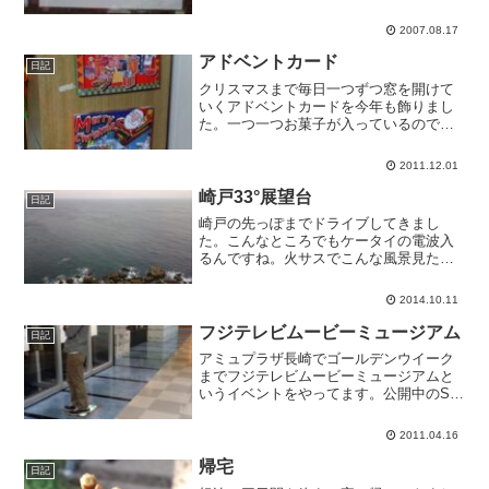
おしまいらしいです。フワフワで美味し
かったのになぁ。
2007.08.17
アドベントカード
日記
クリスマスまで毎日一つずつ窓を開けて
いくアドベントカードを今年も飾りまし
た。一つ一つお菓子が入っているので、
子どもたちも楽しみにしています。今年
はたんぽぽお手製のアドベントカードも
2011.12.01
登場です。頑張って作っていましたが、
ギリギリで間に合ったよう...
崎戸33°展望台
日記
崎戸の先っぽまでドライブしてきまし
た。こんなところでもケータイの電波入
るんですね。火サスでこんな風景見た気
がする。
2014.10.11
フジテレビムービーミュージアム
日記
アミュプラザ長崎でゴールデンウイーク
までフジテレビムービーミュージアムと
いうイベントをやってます。公開中のSP
を差し置いて、八割が踊るという私には
たまらないイベントです。来月誕生日な
2011.04.16
ので、今までほとんど買ってなかった
OD3グッズを買ってもら...
帰宅
日記