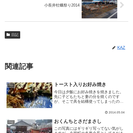
小長井牡蠣祭り2014
日記
KAZ
関連記事
トースト入りお好み焼き
日記
今日は夕飯にお好み焼きを焼きました。
先に子どもたちと妻の分を焼くのです
が、そこで具を結構使ってしまったので
何かないかと探したところ、食パンくら
いしかなかったので、トーストにして賽
2014.05.04
の目状に切って入れてみました。作って
はみたものの食べるまでは絶...
おくんちとさだまさし
日記
この写真にはギリギリ写ってない気がし