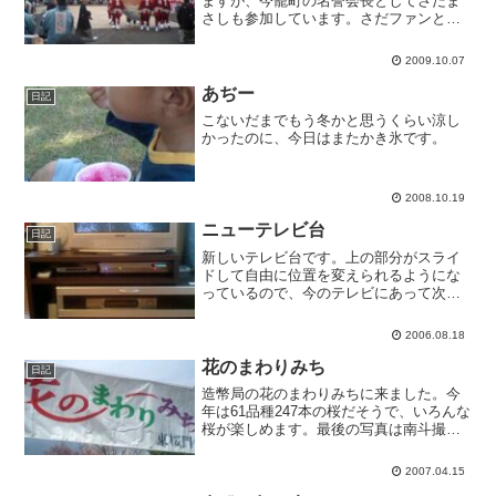
ますが、今籠町の名誉会長としてさだま
さしも参加しています。さだファンとし
てはたまりません。喋ったり歌ったりは
しませんが。
2009.10.07
あぢー
日記
こないだまでもう冬かと思うくらい涼し
かったのに、今日はまたかき氷です。
2008.10.19
ニューテレビ台
日記
新しいテレビ台です。上の部分がスライ
ドして自由に位置を変えられるようにな
っているので、今のテレビにあって次の
テレビにはないクビ振り機能を補完でき
ます。うちは狭いので、テレビの向きを
2006.08.18
変える機会がとても多いのです。
花のまわりみち
日記
造幣局の花のまわりみちに来ました。今
年は61品種247本の桜だそうで、いろんな
桜が楽しめます。最後の写真は南斗撮
影。子どもにカメラを持たせると、大人
には撮れない斬新な写真を撮ってくれる
2007.04.15
ことがあります。