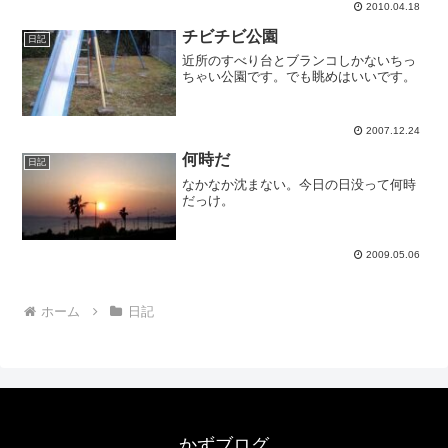
ンに腫れ上がっていて、完全におたふく
2010.04.18
風邪ですね。何も出来ないので、とりあ
えず頓服飲ませて寝かせま...
チビチビ公園
日記
近所のすべり台とブランコしかないちっ
ちゃい公園です。でも眺めはいいです。
2007.12.24
何時だ
日記
なかなか沈まない。今日の日没って何時
だっけ。
2009.05.06
ホーム
日記
かずブログ