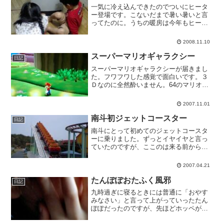
一気に冷え込んできたのでついにヒータ
ー登場です。こないだまで暑い暑いと言
ってたのに。うちの暖房は今年もヒータ
ーだけです。子どもたちが散らかさなく
なればコタツも欲しいけど。
2008.11.10
スーパーマリオギャラクシー
日記
スーパーマリオギャラクシーが届きまし
た。フワフワした感覚で面白いです。３
Ｄなのに全然酔いません。64のマリオは
すぐ酔っちゃうんですが、これはいい。
2007.11.01
南斗初ジェットコースター
日記
南斗にとって初めてのジェットコースタ
ーに乗りました。ずっとイヤイヤと言っ
ていたのですが、ここのは来る前から乗
ると言っていたので乗せてみたのです。
が、動き出した途端に腰が抜けたように
2007.04.21
なり、そのまま最後まで引きつった顔の
まま微動だにしませんでし...
たんぽぽおたふく風邪
日記
九時過ぎに寝るときには普通に「おやす
みなさい」と言って上がっていったたん
ぽぽだったのですが、先ほどホッペが痛
いと泣きながら降りてきました。パンパ