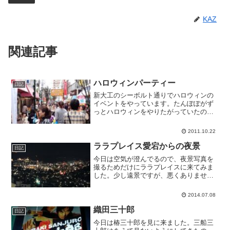
KAZ
関連記事
ハロウィンパーティー
日記
新大工のシーボルト通りでハロウィンの
イベントをやっています。たんぽぽがず
っとハロウィンをやりたがっていたの
で、魔女の格好できました。想像以上に
賑わっています。トリックオアトリート
2011.10.22
でお菓子をいっぱい貰いました。
ララプレイス愛宕からの夜景
日記
今日は空気が澄んでるので、夜景写真を
撮るためだけにララプレイスに来てみま
した。少し遠景ですが、悪くありませ
ん。もう少し夜景を推してもいいんじゃ
ないかなあ。でも一番の撮影スポットが
2014.07.08
ガラス張りで惜しいです。
織田三十郎
日記
今日は椿三十郎を見に来ました。三船三