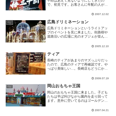
十郎はあえて見ないようにしてきたの
で、初見です。お客さんに年配の人が多
いですね。それに、お客さん自体がとて
も少ないです。キムタク超えとか言って
2007.12.02
たけど、少なくとも興行収入では勝てな
いでしょう。これから上映。...
広島ドリミネーション
日記
広島ドリミネーションというライトアッ
プのイベントを見に来ました。街路樹や
道路沿いの広場に光のオブジェが並んで
います。年々規模が大きくなっていま
す。ちゃんと来たのは初めてですが、と
2005.12.10
ても綺麗です。でもたんぽぽや南斗が道
路に飛び出そうになるので、...
ティア
日記
長崎のティアがあまりのマズっぷりだっ
たので、広島のティアで再確認です。や
っぱり美味しい…。長崎店もどうにかし
てください。
2009.07.19
岡山おもちゃ王国
日記
岡山のおもちゃ王国に来ました。子ども
たちは半ば叫びながら園内を走り回って
ます。意外に空いてるのはゴールデンウ
イーク前だからでしょうか。ただいまリ
カちゃんで遊んでます。プラレールには
2007.04.21
触れませんでした。