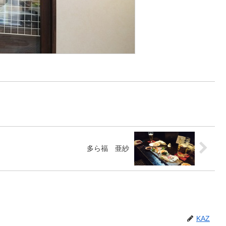
多ら福 亜紗
KAZ