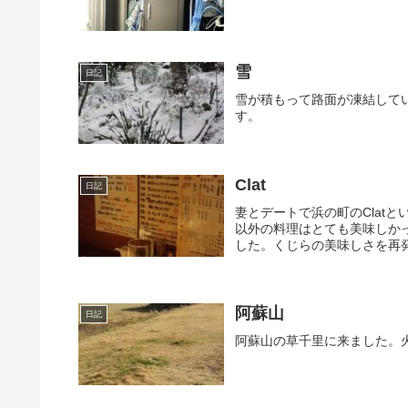
雪
日記
雪が積もって路面が凍結して
す。
Clat
日記
妻とデートで浜の町のClat
以外の料理はとても美味しか
した。くじらの美味しさを再発
阿蘇山
日記
阿蘇山の草千里に来ました。