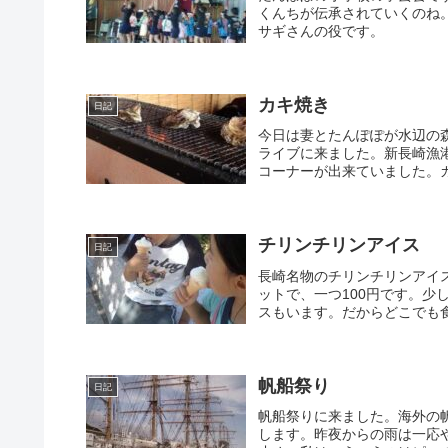
くんちが伝承されていくのね
サギさんの役です。
カキ焼き
日記
今日は妻とたんぽぽが水辺の
ライブに来ました。新長崎漁
コーナーが出来ていました。カ
チリンチリンアイス
日記
長崎名物のチリンチリンアイ
ットで、一つ100円です。
スもいます。だからどこでも食
帆船祭り
日記
帆船祭りに来ました。海外の
します。昨夜からの雨は一応