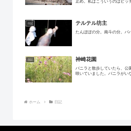
止め。私はこういうのはピッチ
テルテル坊主
日記
たんぽぽの分。南斗の分。パ
神崎花園
日記
バニラと散歩していたら、公
咲いていました。バニラがい
ホーム
日記