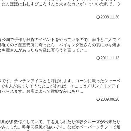
。たんぽぽはおむすびころりんと大きなカブがくっついた劇で、ウ
2008.11.30
森公園で手作り雑貨のイベントをやっているので、南斗と二人でド
港近くの水産直売所に寄ったら、バイキング屋さんの裏にカキ焼き
キ屋さんがあったらお昼に寄ろうと言ってい...
2011.11.13
スです。チンチンアイスとも呼ばれます。コーンに載ったシャーベ
少しでも人が集まりそうなとこがあれば、そこにはチリンチリンアイ
べられます。お店によって微妙な差はあり...
2009.09.20
帆船が多数停泊していて、中を見られたり体験クルーズが出来たり
やみました。昨年同様風が強いです。なぜかペーパークラフトで足