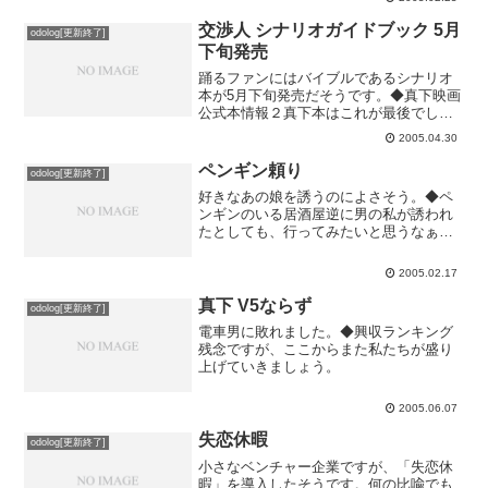
井用が一枚ずつくっついていると思われ
た“レジェンドチケット”...
交渉人 シナリオガイドブック 5月
odolog[更新終了]
下旬発売
踊るファンにはバイブルであるシナリオ
本が5月下旬発売だそうです。◆真下映画
公式本情報２真下本はこれが最後でしょ
うかね。真下本が出揃ったら、次は室井
2005.04.30
本になります。室井本も同じだけ出ます
かね。今現在、真下に比べると少し露出
ペンギン頼り
odolog[更新終了]
が少ないようですが、...
好きなあの娘を誘うのによさそう。◆ペ
ンギンのいる居酒屋逆に男の私が誘われ
たとしても、行ってみたいと思うなぁ。
押しの一手にペンギン。どうですか。
2005.02.17
真下 V5ならず
odolog[更新終了]
電車男に敗れました。◆興収ランキング
残念ですが、ここからまた私たちが盛り
上げていきましょう。
2005.06.07
失恋休暇
odolog[更新終了]
小さなベンチャー企業ですが、「失恋休
暇」を導入したそうです。何の比喩でも