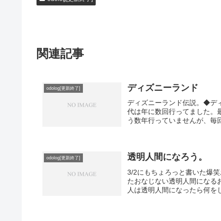
関連記事
ディズニーランド
odolog[更新終了]
ディズニーランド伝説。◆デ
代は年に数回行ってました。
う数年行っていませんが、毎回
透明人間になろう。
odolog[更新終了]
3/2にもちょろっと書いた爆
たおなじない透明人間になる
人は透明人間になったら何を