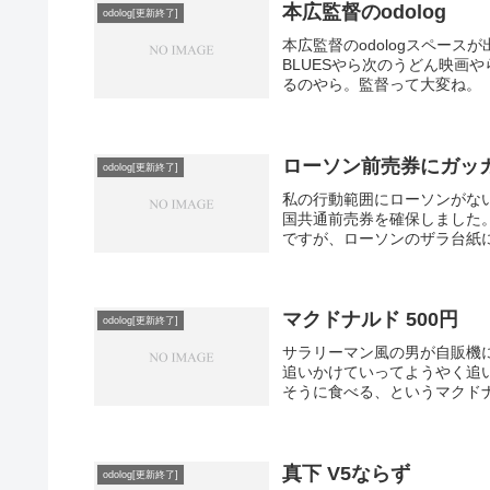
本広監督のodolog
odolog[更新終了]
本広監督のodologスペースが
BLUESやら次のうどん映画
るのやら。監督って大変ね。
ローソン前売券にガッ
odolog[更新終了]
私の行動範囲にローソンがな
国共通前売券を確保しました
ですが、ローソンのザラ台紙に
マクドナルド 500円
odolog[更新終了]
サラリーマン風の男が自販機
追いかけていってようやく追
そうに食べる、というマクドナ
真下 V5ならず
odolog[更新終了]