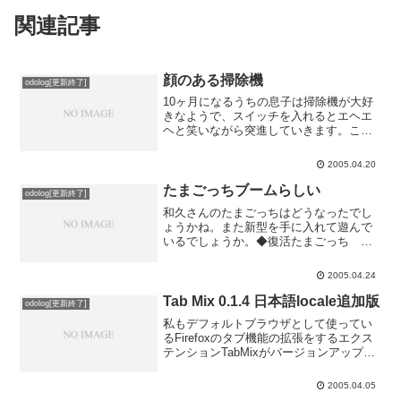
関連記事
顔のある掃除機
odolog[更新終了]
10ヶ月になるうちの息子は掃除機が大好
きなようで、スイッチを入れるとエヘエ
ヘと笑いながら突進していきます。こん
なのがあったらもっと大変なことになる
かも。◆イギリス生まれの掃除機、ヘン
2005.04.20
リーくんに夢中！機関車トーマスの掃除
機版みたいな感じです。...
たまごっちブームらしい
odolog[更新終了]
和久さんのたまごっちはどうなったでし
ょうかね。また新型を手に入れて遊んで
いるでしょうか。◆復活たまごっち 通
信機能人気、売り切れ続出通信機能が付
いて復活したのは知っていたのですが、
2005.04.24
またブームになっていたとは知りません
でした。確かに、先日も玩...
Tab Mix 0.1.4 日本語locale追加版
odolog[更新終了]
私もデフォルトブラウザとして使ってい
るFirefoxのタブ機能の拡張をするエクス
テンションTabMixがバージョンアップし
て日本語local版も公開されています。
◆Tab Mix 0.1.4 日本語locale追加版0.1.4
2005.04.05
では、サーチバ...