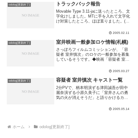
トラックバック報告
odolog[更新終了]
Movable Type 3.11-jaに送ったところ、文
字化けしました。MTに手を入れて文字化
け対策したところ、ほぼ直りました。(で
も本文が文字化けした例もありました)送
られるトラックバックの文字コードは何
2005.02.11
でしょう。Seesaaに送ったも...
室井映画一般参加ロケ情報(札幌)
odolog[更新終了]
さっぽろフィルムコミッションが、「容
疑者 室井慎次」のロケの一般参加を募集
しているそうです。◆映画「容疑者 室井
慎次」招集情報2(札幌)真下映画の時にも
さっぽろフィルムコミッションさん頑張
2005.03.27
ってましたが、室井映画の招致もバッチ
リ成功している模...
容疑者 室井慎次 キャスト一覧
odolog[更新終了]
2分PVで、柄本明演ずる津田誠吾が田中
麗奈演ずる小原久美子に「室井さんの勇
気の火が消えそうだ」と語りかけるカッ
トでウルッと来てしまいます。◆「容疑
者 室井慎次」主要キャスト一覧二三日も
2005.05.14
すれば東宝からもアップされるはずです
が、いま現在どこにも...
ホーム
odolog[更新終了]