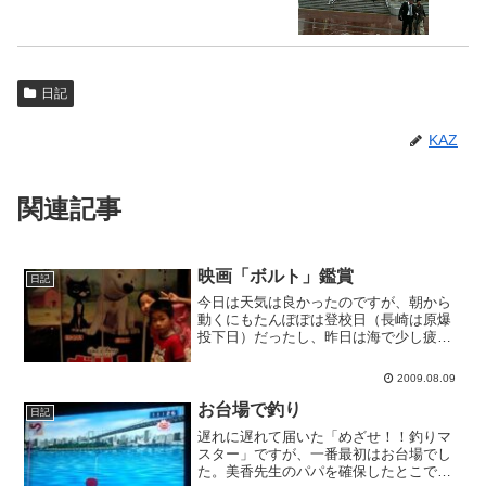
日記
KAZ
関連記事
映画「ボルト」鑑賞
日記
今日は天気は良かったのですが、朝から
動くにもたんぽぽは登校日（長崎は原爆
投下日）だったし、昨日は海で少し疲れ
たので、ディズニーのボルトを見に来ま
した。期待した通りとても面白かったで
2009.08.09
す。隣に座ってたおばちゃん二人は、始
終笑ったり叫んだりしてま...
お台場で釣り
日記
遅れに遅れて届いた「めざせ！！釣りマ
スター」ですが、一番最初はお台場でし
た。美香先生のパパを確保したとこで