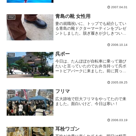
す。船の汽笛がぼーぼー鳴ってます。向
かいはもちろんレインボーブリッジ。車
2007.04.01
が走ってる様子がないので、封鎖されて
るのかも。
青島の靴 女性用
日記
妻の就職祝いに、トップでも紹介してい
る青島の靴ドクターマーティンをプレゼ
ントしました。脱ぎ履きが少しきついそ
うですが、軽くて履き心地はいいそうで
す。良かった。
2006.10.14
呉ポー
日記
今日は、たんぽぽが自転車に乗って遊び
たいと言っていたのでお弁当持って呉ポ
ートピアパークに来ました。前に買って
あったラジコンカーも作って来ました。
ふわふわドームが新しく出来てました。
2005.09.25
フリマ
日記
広大跡地で巨大フリマをやってたので来
ました。面白いけど、今日は寒い！
2006.03.19
耳栓ワゴン
日記