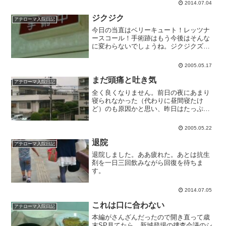
2014.07.04
ジクジク
アテローマ入院日記
今日の当直はベリーキュート！レッツナ
ースコール！手術跡はもう今後はそんな
に変わらないでしょうね。ジクジクズキ
ズキです。痛みが無くなるまで待ってた
らいつまでも退院できないし、かと言っ
2005.05.17
てすぐには出られそうにないし。執刀の
先生に聞いたら「神様が休...
まだ頭痛と吐き気
アテローマ入院日記
全く良くなりません。前日の夜にあまり
寝られなかった（代わりに昼間寝たけ
ど）のも原因かと思い、昨日はたっぷり
寝たのですが、全く変わりません。むし
ろひどくなった気もします。今の症
2005.05.22
状。・横になってれば軽い頭痛くらいで
我慢できる。・起きあがるとすぐ...
退院
アテローマ入院日記
退院しました。ああ疲れた。あとは抗生
剤を一日三回飲みながら回復を待ちま
す。
2014.07.05
これは口に合わない
アテローマ入院日記
本編がさんざんだったので開き直って歳
末SP見てたら、新城登場の捜査会議のシ