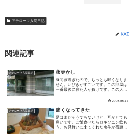
アテローマ入院日記
KAZ
関連記事
夜更かし
アテローマ入院日記
昼間寝過ぎたので、ちっとも眠くなりま
せん。いびきがすごいです。この部屋は
一番最後に寝た人が負けです。この人、
昼間いつも長い時間昼寝してるのに、夜
も消灯前に寝ててすごいなぁ。入院生活
2005.05.17
長いとこうなるのかなぁ。写真はこない
だのロケ地巡りでアップし...
痛くなってきた
アテローマ入院日記
足はまだそうでもないけど、耳がとても
痛いです。ご飯食べたらロキソニン飲も
う。お見舞いに来てくれた南斗が宿題や
ってます。がんばれ。