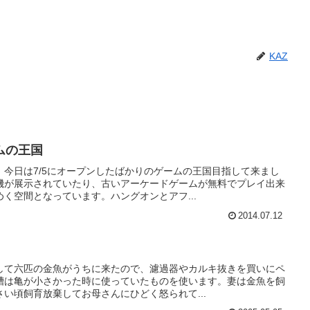
KAZ
ムの王国
今日は7/5にオープンしたばかりのゲームの王国目指して来まし
機が展示されていたり、古いアーケードゲームが無料でプレイ出来
く空間となっています。ハングオンとアフ...
2014.07.12
して六匹の金魚がうちに来たので、濾過器やカルキ抜きを買いにペ
槽は亀が小さかった時に使っていたものを使います。妻は金魚を飼
い頃飼育放棄してお母さんにひどく怒られて...