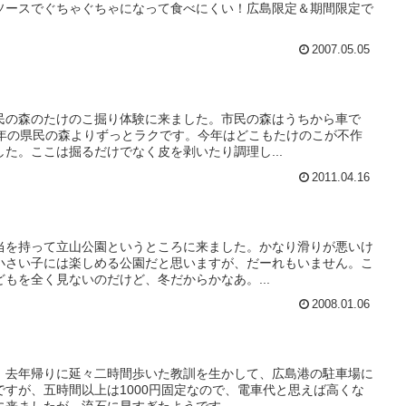
ソースでぐちゃぐちゃになって食べにくい！広島限定＆期間限定で
2007.05.05
民の森のたけのこ掘り体験に来ました。市民の森はうちから車で
去年の県民の森よりずっとラクです。今年はどこもたけのこが不作
た。ここは掘るだけでなく皮を剥いたり調理し...
2011.04.16
当を持って立山公園というところに来ました。かなり滑りが悪いけ
小さい子には楽しめる公園だと思いますが、だーれもいません。こ
もを全く見ないのだけど、冬だからかなあ。...
2008.01.06
。去年帰りに延々二時間歩いた教訓を生かして、広島港の駐車場に
すが、五時間以上は1000円固定なので、電車代と思えば高くな