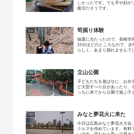
しかったです。でも手や顔が
復活だそうです。
筍掘り体験
日記
抽選に当たったので、長崎市
15分ほどのところなので、
らしく、あまり掘れませんでし
立山公園
日記
子どもたちを遊ばせに、お弁
ど大型すべり台があったり、
っちに来てから公園で遊ぶ子ど
みなと夢花火に来た
日記
今日は広島みなと夢花火大会
クルマを停めています。有料で