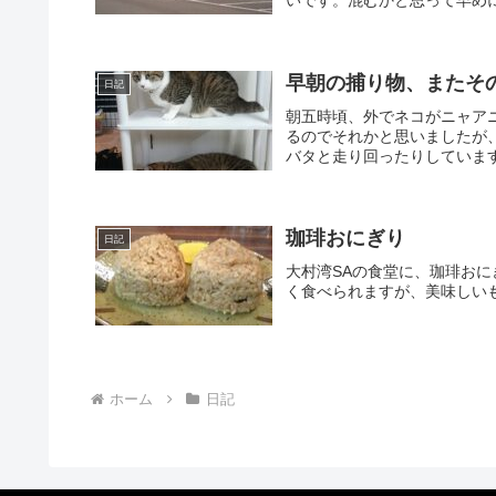
いです。混むかと思って早め
早朝の捕り物、またそ
日記
朝五時頃、外でネコがニャア
るのでそれかと思いましたが
バタと走り回ったりしています
珈琲おにぎり
日記
大村湾SAの食堂に、珈琲お
く食べられますが、美味しい
ホーム
日記