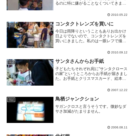
るのに特に嫌がることなくついてきまし
た。五歳児くらいだと泣き喚いて逃げ出
す子もいるから、それがないのはラクだ
2010.05.22
なあ。
コンタクトレンズを買いに
日記
今日は雨降りということもありお出かけ
日よりでないので、コンタクトレンズを
買いにきました。私のは一眼レフで撮影
するのが分かってる時や海遊びの時くら
いしかコンタクトレンズはしない（普段
2010.09.12
はメガネ）ので、広島時代に買ったワン
デーの使い捨てが、ずっと...
サンタさんからお手紙
日記
子どもたちそれぞれ宛に“サンタクロース
の家”というところからお手紙が届きまし
た。お手紙とクリスマスカード、絵本、
シールが入ってました。子どもたちは大
喜びで、特に南斗は「サンタさんおうち
2007.12.22
知ってるんだ！来てくれるんだ！！」と
大騒ぎで、ピョンピョ...
鳥栖ジャンクション
日記
サガンクロスと言うそうです。微妙なダ
サさ加減がたまりません。
2006.08.11