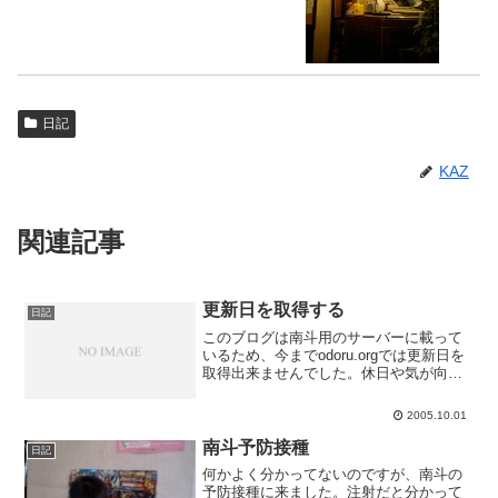
日記
KAZ
関連記事
更新日を取得する
日記
このブログは南斗用のサーバーに載って
いるため、今までodoru.orgでは更新日を
取得出来ませんでした。休日や気が向い
た時にしか更新されないところなので、
こういうところこそ更新日表示が必要な
2005.10.01
のにね。というわけで、odoru.org内にト
ラッ...
南斗予防接種
日記
何かよく分かってないのですが、南斗の
予防接種に来ました。注射だと分かって